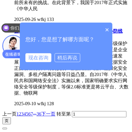
前所未有的挑战。在此背景下，我国于2017年正式实施
《中华人民
2025-09-26
wfkj
133
你们是怎么收费的呢？
×
云计算时代下的等级保护：企业数据安全的核心防线
您好，您是想了解哪方面呢？
云计算时代，数据安全已成为企业的生命线。等级保护
不仅是国家网络安全的基本制度和强制要求，更是企业
守护数字资产的关键防线。随着云计算技术的快速发
现在咨询
稍后再说
展，企业上云已成为常态，然而，云环境下的数据安全
正面临着前所未有的挑战：数据泄漏风险、虚拟化安全
漏洞、多租户隔离问题等日益凸显。自2017年《中华人
民共和国网络安全法》实施以来，国家明确要求实行网
络安全等级保护制度，等保2.0标准更是将云平台、大数
据、物联网
2025-09-10
wfkj
128
...
上一页
1
2
3
4
5
6
7
36
下一页
转至第