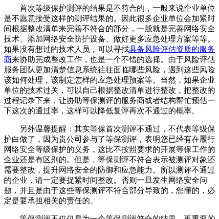
首次等级保护测评的结果是不符合的，一般来说企业单位
是不愿意接受这样的测评结果的。因此很多企业单位会加紧时
间根据整改清单来完善不符合的部分，一般就是完善网络安全
技术、添加网络安全防护设备、做好更多应急处理方案等等。
如果没有想过的技术人员，可以寻找
具备风险评估资质的服务
商
来协助完成整改工作，也是一个不错的选择。由于风险评估
服务团队更加清楚信息系统往往面临哪些风险，遇到这些风险
该如何处理，该制定怎样的应急处理预案等。当然，如果企业
单位的技术过关，可以自己根据整改清单进行整改，把整改的
过程记录下来，让协助等保测评的服务商或者结构帮忙预估一
下这次的通过率，这样可以降低复评再次不通过的概率。
另外温馨提醒：其实等保首次测评不通过，不代表等级保
护白做了，因为贵公司参与了等保测评，表明您已经有在履行
网络安全等级保护的义务，这比不按照要求的开展等保工作的
企业还是有区别的。但是，等保测评不符合表示被测评对象还
需要整改，提升网络安全的防御和应急能力。所以测评不通过
的企业，请一定要捉紧时间整改。否则一旦发生网络安全问
题，并且是由于这些等保测评不符合部分导致的，您懂的，必
定是要承担相关的责任的。
等保测评不仅仅是为一个等保测评符合的结果，更重要的