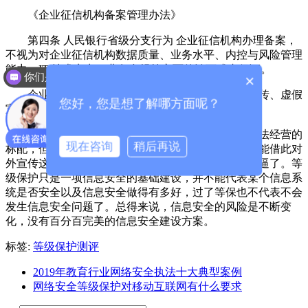
《企业征信机构备案管理办法》
第四条 人民银行省级分支行为 企业征信机构办理备案，
不视为对企业征信机构数据质量、业务水平、内控与风险管理
能力、IT 技术实力、业务合规等方面的认可或者保证。
你们是怎么收费的呢？
×
想咨询网络安全方面
企业征信机构不得利用人民银行备案进行夸大宣传、虚假
您好，您是想了解哪方面呢？
宣传，也不得用其作为融资增信手段。
换句话说，通过等级保护测评是企业征信机构合法经营的
现在咨询
稍后再说
标配，但是你可以适度说自己通过
等保二级
，但是不能借此对
外宣传这就代表自己平台信息安全有多安全，有多牛逼了。等
级保护只是一项信息安全的基础建设，并不能代表某个信息系
统是否安全以及信息安全做得有多好，过了等保也不代表不会
发生信息安全问题了。总得来说，信息安全的风险是不断变
化，没有百分百完美的信息安全建设方案。
标签:
等级保护测评
2019年教育行业网络安全执法十大典型案例
网络安全等级保护对移动互联网有什么要求