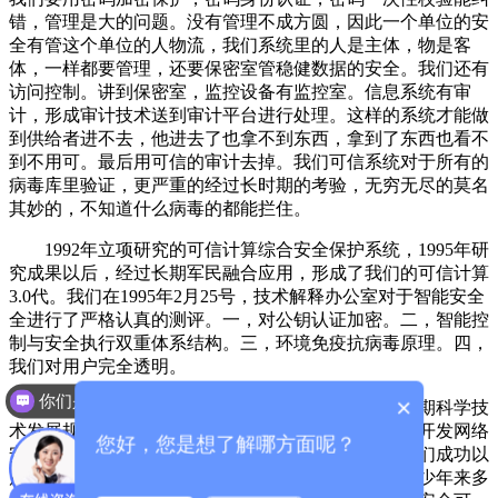
错，管理是大的问题。没有管理不成方圆，因此一个单位的安
全有管这个单位的人物流，我们系统里的人是主体，物是客
体，一样都要管理，还要保密室管稳健数据的安全。我们还有
访问控制。讲到保密室，监控设备有监控室。信息系统有审
计，形成审计技术送到审计平台进行处理。这样的系统才能做
到供给者进不去，他进去了也拿不到东西，拿到了东西也看不
到不用可。最后用可信的审计去掉。我们可信系统对于所有的
病毒库里验证，更严重的经过长时期的考验，无穷无尽的莫名
其妙的，不知道什么病毒的都能拦住。
1992年立项研究的可信计算综合安全保护系统，1995年研
究成果以后，经过长期军民融合应用，形成了我们的可信计算
3.0代。我们在1995年2月25号，技术解释办公室对于智能安全
全进行了严格认真的测评。一，对公钥认证加密。二，智能控
制与安全执行双重体系结构。三，环境免疫抗病毒原理。四，
我们对用户完全透明。
你们是怎么收费的呢？
×
其实我们20多年来国家已经很重视了，在《中长期科学技
术发展规划》，明确提出以发展高可信网络为重点，开发网络
您好，您是想了解哪方面呢？
安全技术相关产品，建立网络安全技术保障体系，我们成功以
后广泛使用。大家能感受的像彩票、二代身份证，多少年来多