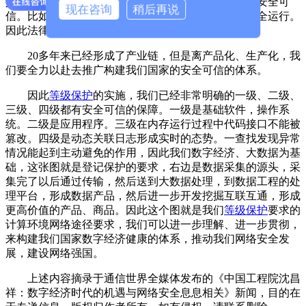
少亿的票据、证据，一个篡改都不能允许，能够做到安全可
现在咨询
稍后再说
信。比如说中央电视台，我们的电网都有可信网状安全运行。
因此法律、战略、制度要求是理所应当的。
20多年来已经形成了产业链，但是离产品化、生产化，我
们要全力以赴去推广构建我们国家的安全可信的体系。
因此
等级保护
的实施，我们已经非常明确的一级、二级、
三级、四级都有安全可信的保障。一级是基础软件，操作系
统。二级是应用程序。三级在内存运行过程中代码接口不能被
篡改。四级是动态关联日志形成实时的态势。一查找发现异常
情况能起到主动避免的作用，因此我们数字经济、大数据为基
础，这张图就是登记保护的要求，右边是数据采集的源头，采
集完了以后通过传输，然后送到大数据处理，到数据工程的处
理平台，形成数据产品，然后进一步开发挖掘互联互通，形成
更高价值的产品、商品。因此这个图就是我们
等级保护
要求的
计算环境网络途径要求，我们可以进一步理解、进一步贯彻，
来构建我们国家数字经济健康的体系，推动我们网络安全发
展，建设网络强国。
上述内容摘录于通信世界全媒体发布的《中国工程院沈昌
祥：数字经济时代的机遇与网络安全息息相关》新闻，目的在