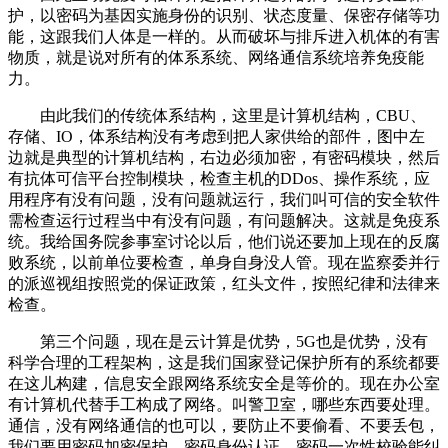
护，以密码为基因实施身份的识别、状态度量、保密存储等功
能，这跟我们人体是一样的。从而破坏与排斥进入机体的有害
物质，就是说对所有的体系系统、网络通信系统培养免疫能
力。
由此我们的传统体系结构，这里是计算机结构，CBU、
存储、IO，体系结构没有考虑到把人家供给的部件，图中左
边就是典型的计算机结构，右边必须加密，有密码模块，然后
有抗体可信平台控制模块，检查主机的DDos、操作系统，应
用程序有没有问题，没有问题就运行，我们叫可信的安全软件
需检查运行过程当中有没有问题，有问题解决。这就是免疫系
统。我给国务院参事室讨论以后，他们说还要加上现在的反腐
败系统，以前单位要检查，单身自身没人管。现在监察委并行
的派巡视组按照党的保证政策，红头文件，按照纪律和法律来
检查。
第三个问题，现在是云计算是优势，5G也是优势，没有
科学合理的工程架构，这是我们国家登记保护所有的系统都要
在这儿构建，信息安全跟网络系统安全是等价的。现在办公室
有计算机代替手工构成了网络。叫警卫室，哪些东西要处理。
通信，没有网络通信的也可以，要防止不要偷看、不要丢包，
我们要用密码加密保护，密码身份认证，密码一次性校验能纠