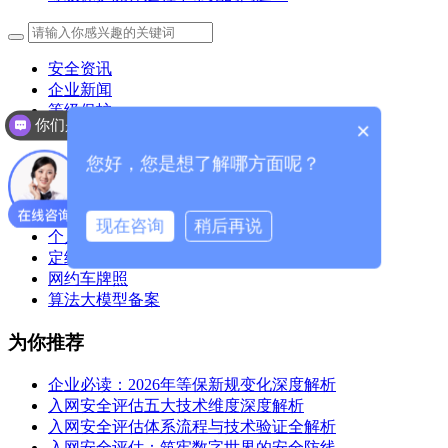
安全资讯
企业新闻
等级保护
你们是怎么收费的呢？
×
全部
等保2.0
您好，您是想了解哪方面呢？
风险评估
信息系统安全
网络安全
现在咨询
稍后再说
个人信息安全
定级备案
网约车牌照
算法大模型备案
为你推荐
企业必读：2026年等保新规变化深度解析
入网安全评估五大技术维度深度解析
入网安全评估体系流程与技术验证全解析
入网安全评估：筑牢数字世界的安全防线