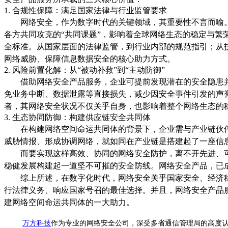
1. 合规性保障：满足国家法律与行业监管要求
网络安全，作为数字时代的关键领域，其重要性不言而喻
各方共同攻克的“共同课题”，影响着全球网络生态的稳定与繁
全标准。从国家层面的法律监管，到行业内部的规范指引；从
网络威胁、保障信息数据安全的核心助力方式。
2. 风险前置化解：从“被动补救”到“主动防御”
借助网络安全产品服务，企业可提前发现潜在的安全隐患
免业务中断、数据泄露等直接损失，减少因安全事件引发的声
者，其网络安全状况不仅关乎自身，也影响着整个网络生态的
3. 生态协同防御：构建供应链安全共同体
在构建网络空间命运共同体的背景下，企业需与产业链伙
威胁情报、形成协调网络，就如同在产业链是搭建起了一座信
而要实现这样高效、协同的网络安全防护，离不开先进、
稳健发展构建起一道坚不可摧的安全防线。网络安全产品，已
综上所述，在数字化时代，网络安全关乎国家安全、经济
行法律义务、响应国家号召的最佳选择。并且，网络安全产品
建网络空间命运共同体的一大助力。
万方科技
作为专业的网络安全公司，深受多省通信管理局的高度